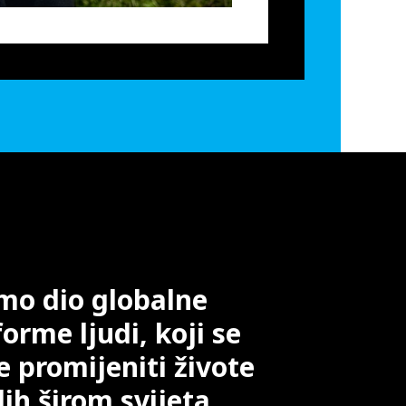
mo dio globalne
forme ljudi, koji se
e promijeniti živote
ih širom svijeta.