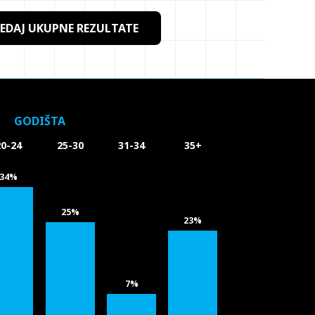
EDAJ UKUPNE REZULTATE
GODIŠTA
20-24
25-30
31-34
35+
34%
25%
23%
7%