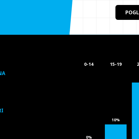
POGL
0-14
15-19
NA
RI
10%
0%