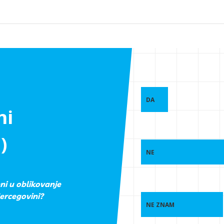
DA
ni
)
NE
eni u oblikovanje
Hercegovini?
NE ZNAM