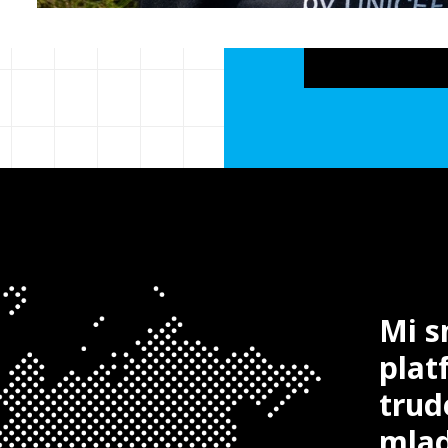
Mi s
plat
trud
mlad