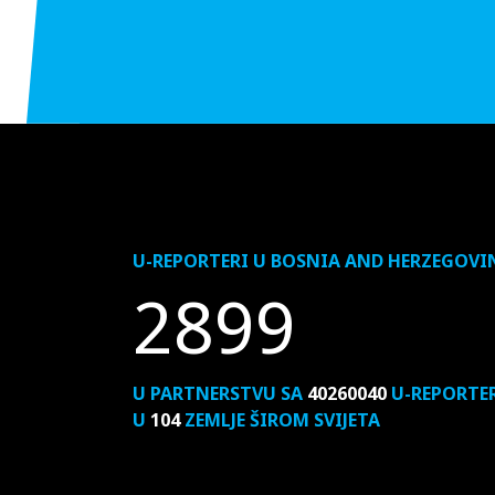
U-REPORTERI U BOSNIA AND HERZEGOVI
2899
U PARTNERSTVU SA
40260040
U-REPORTE
U
104
ZEMLJE ŠIROM SVIJETA