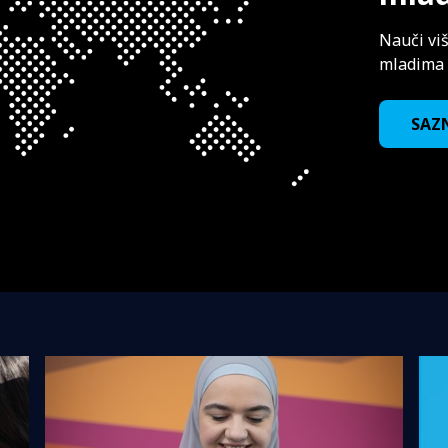
Nauči vi
mladima d
SAZN