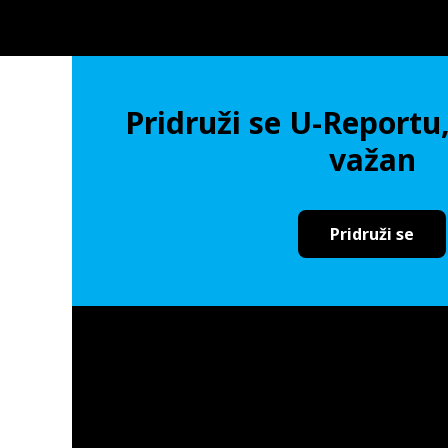
Pridruži se U-Reportu,
važan
Pridruži se